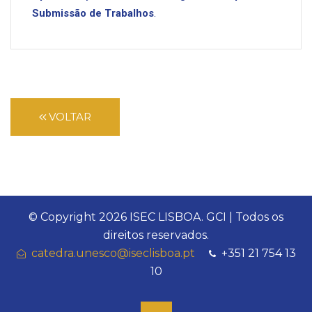
Submissão de Trabalhos
.
VOLTAR
© Copyright
2026 ISEC LISBOA. GCI | Todos os
direitos reservados.
catedra.unesco@iseclisboa.pt
+351 21 754 13
10