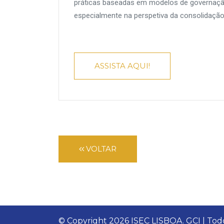
práticas baseadas em modelos de governaçã
especialmente na perspetiva da consolidaçã
ASSISTA AQUI!
VOLTAR
© Copyright
2026 ISEC LISBOA. GCI | Todo